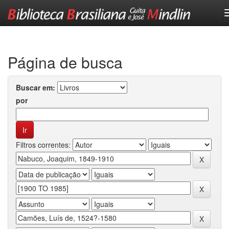
Skip
navigation
Página de busca
Buscar em:
por
Filtros correntes: