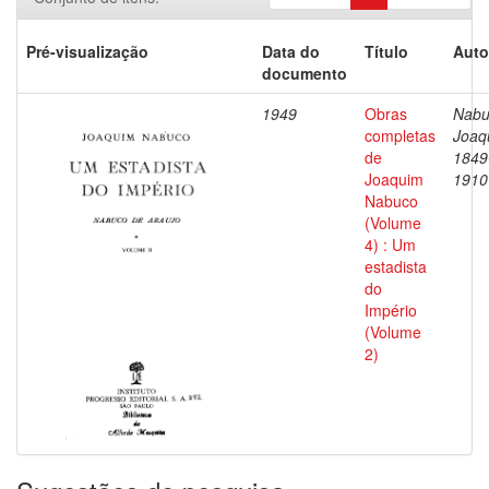
Pré-visualização
Data do
Título
Auto
documento
1949
Obras
Nabu
completas
Joaq
de
1849
Joaquim
1910
Nabuco
(Volume
4) : Um
estadista
do
Império
(Volume
2)