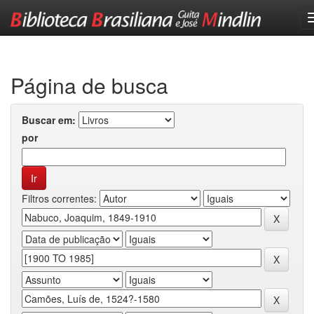
Skip
navigation
Página de busca
Buscar em:
por
Filtros correntes: