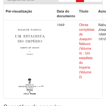
Pré-visualização
Data do
Título
Auto
documento
1949
Obras
Nabu
completas
Joaq
de
1849
Joaquim
1910
Nabuco
(Volume
4) : Um
estadista
do
Império
(Volume
2)