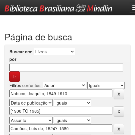
Skip
navigation
Página de busca
Buscar em:
por
Filtros correntes: