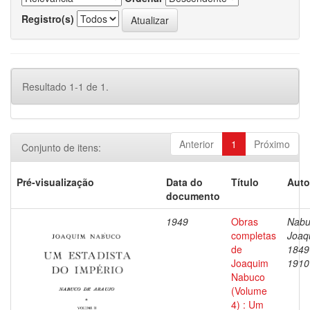
Registro(s)
Resultado 1-1 de 1.
Anterior
1
Próximo
Conjunto de itens:
Pré-visualização
Data do
Título
Auto
documento
1949
Obras
Nabu
completas
Joaq
de
1849
Joaquim
1910
Nabuco
(Volume
4) : Um