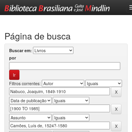
Skip
navigation
Página de busca
Buscar em:
por
Filtros correntes: