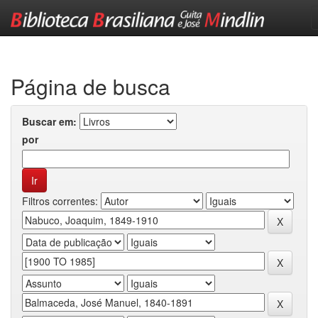
Skip
navigation
Página de busca
Buscar em:
por
Filtros correntes: