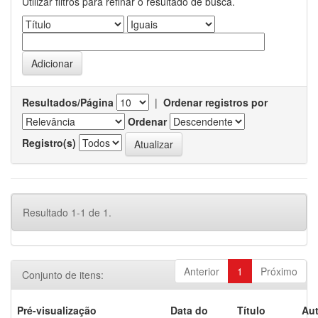
Utilizar filtros para refinar o resultado de busca.
Resultados/Página
|
Ordenar registros por
Ordenar
Registro(s)
Resultado 1-1 de 1.
Anterior
1
Próximo
Conjunto de itens:
Pré-visualização
Data do
Título
Aut