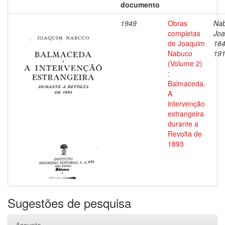
documento
1949
Obras
Nab
completas
Joa
de Joaquim
184
Nabuco
19
(Volume 2)
:
Balmaceda.
A
intervenção
estrangeira
durante a
Revolta de
1893
Sugestões de pesquisa