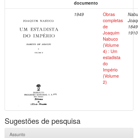
documento
1949
Obras
Nabu
completas
Joaq
de
1849
Joaquim
1910
Nabuco
(Volume
4) : Um
estadista
do
Império
(Volume
2)
Sugestões de pesquisa
Assunto