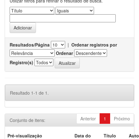
Utilizar filtros para refinar o resultado de busca.
Resultados/Página
|
Ordenar registros por
Ordenar
Registro(s)
Resultado 1-1 de 1.
Anterior
1
Próximo
Conjunto de itens:
Pré-visualização
Data do
Título
Auto