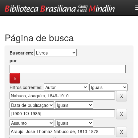
Skip
navigation
Página de busca
Buscar em:
por
Filtros correntes: