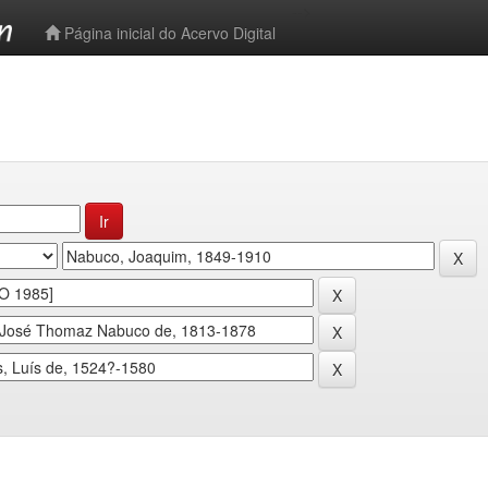
-->
Página inicial do Acervo Digital