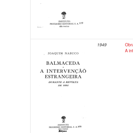
1949
Obr
A in