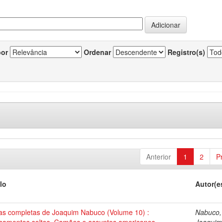
por
Ordenar
Registro(s)
Anterior
1
2
P
lo
Autor(e
as completas de Joaquim Nabuco (Volume 10) :
Nabuco,