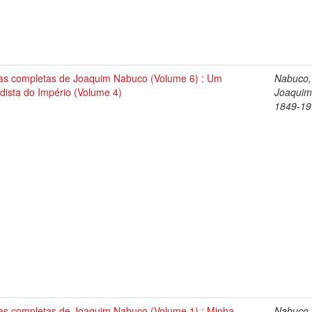
as completas de Joaquim Nabuco (Volume 6) : Um
Nabuco,
dista do Império (Volume 4)
Joaquim
1849-19
as completas de Joaquim Nabuco (Volume 1) : Minha
Nabuco,