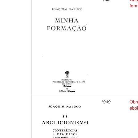
for
1949
Obr
abol