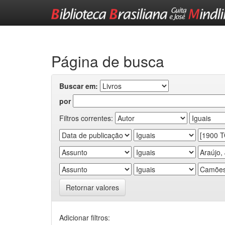
Skip
navigation
Página de busca
Buscar em:
por
Filtros correntes:
Retornar valores
Adicionar filtros: