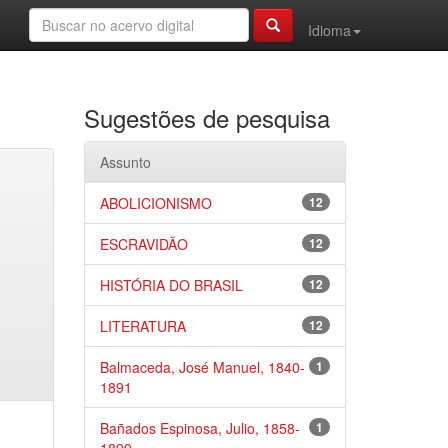
Idioma
Sugestões de pesquisa
Assunto
ABOLICIONISMO
12
ESCRAVIDÃO
12
HISTÓRIA DO BRASIL
12
LITERATURA
12
Balmaceda, José Manuel, 1840-
1
1891
Bañados Espinosa, Julio, 1858-
1