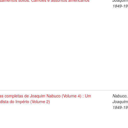
samentos soltos. Camões e assuntos americanos
Joaquim
1849-19
as completas de Joaquim Nabuco (Volume 4) : Um
Nabuco,
dista do Império (Volume 2)
Joaquim
1849-19