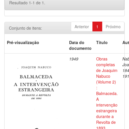
Resultado 1-1 de 1.
Anterior
1
Próximo
Conjunto de itens:
Pré-visualização
Data do
Título
Aut
documento
1949
Obras
Nab
completas
Joa
de Joaquim
184
Nabuco
19
(Volume 2)
:
Balmaceda.
A
intervenção
estrangeira
durante a
Revolta de
1893