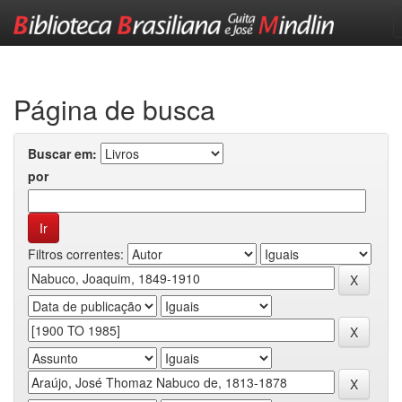
Skip
navigation
Página de busca
Buscar em:
por
Filtros correntes: