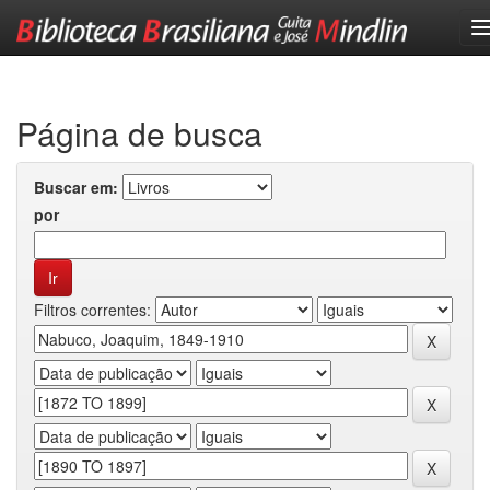
Skip
navigation
Página de busca
Buscar em:
por
Filtros correntes: