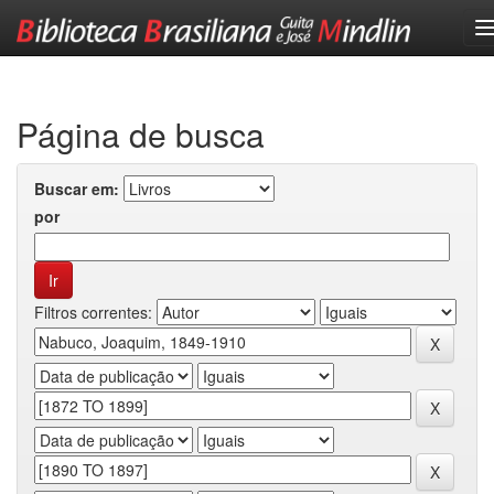
Skip
navigation
Página de busca
Buscar em:
por
Filtros correntes: