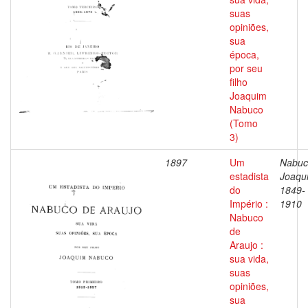
suas
opiniões,
sua
época,
por seu
filho
Joaquim
Nabuco
(Tomo
3)
1897
Um
Nabuc
estadista
Joaqu
do
1849-
Império :
1910
Nabuco
de
Araujo :
sua vida,
suas
opiniões,
sua