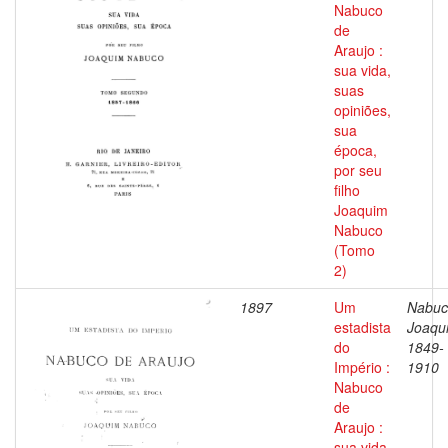
Nabuco
de
Araujo :
sua vida,
suas
opiniões,
sua
época,
por seu
filho
Joaquim
Nabuco
(Tomo
2)
1897
Um
Nabuc
estadista
Joaqu
do
1849-
Império :
1910
Nabuco
de
Araujo :
sua vida,