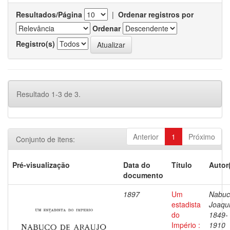
Resultados/Página
|
Ordenar registros por
Ordenar
Registro(s)
Resultado 1-3 de 3.
Anterior
1
Próximo
Conjunto de itens:
Pré-visualização
Data do
Título
Autor
documento
1897
Um
Nabuc
estadista
Joaqu
do
1849-
Império :
1910