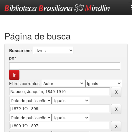
Skip
navigation
Página de busca
Buscar em:
por
Filtros correntes: