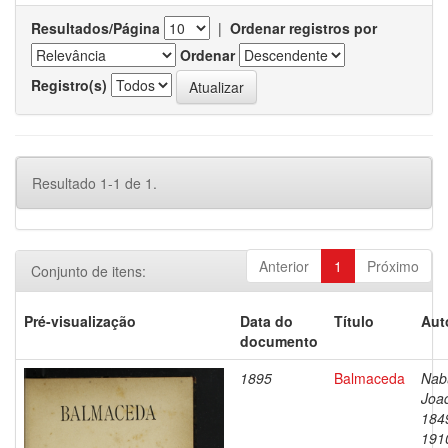
Resultados/Página
|
Ordenar registros por
Ordenar
Registro(s)
Resultado 1-1 de 1.
Anterior
1
Próximo
Conjunto de itens:
Pré-visualização
Data do
Título
Aut
documento
1895
Balmaceda
Nab
Joa
184
191