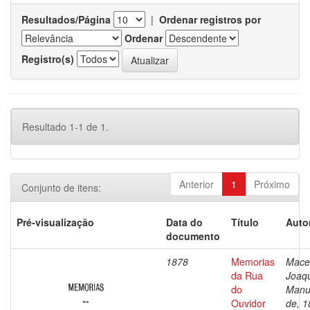
Resultados/Página
|
Ordenar registros por
Ordenar
Registro(s)
Resultado 1-1 de 1.
Anterior
1
Próximo
Conjunto de itens:
Pré-visualização
Data do
Título
Auto
documento
1878
Memorias
Mace
da Rua
Joaq
do
Manu
Ouvidor
de, 1