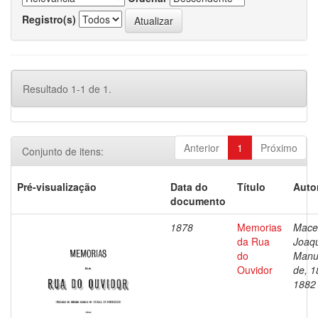
Registro(s)
Resultado 1-1 de 1.
Anterior
1
Próximo
Conjunto de itens:
Pré-visualização
Data do
Título
Auto
documento
1878
Memorias
Mace
da Rua
Joaq
do
Manu
Ouvidor
de, 1
1882