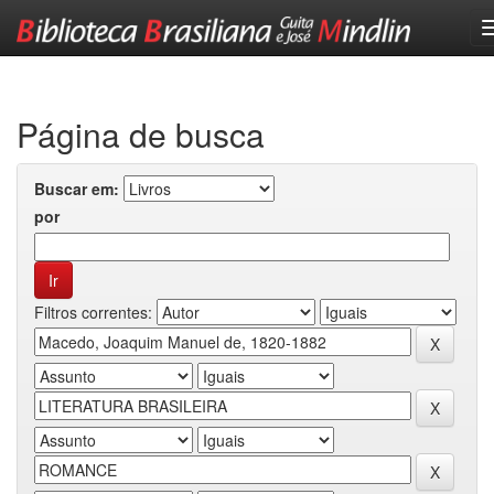
Skip
navigation
Página de busca
Buscar em:
por
Filtros correntes: