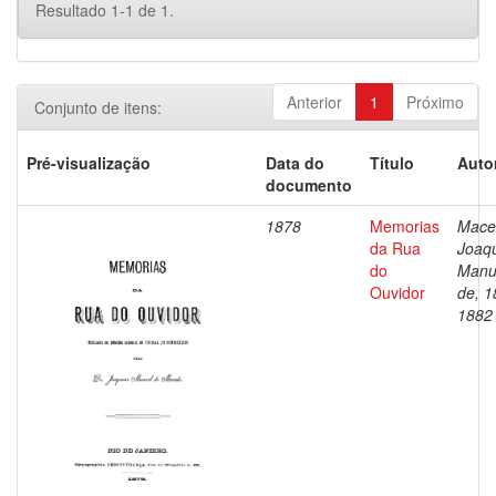
Resultado 1-1 de 1.
Anterior
1
Próximo
Conjunto de itens:
Pré-visualização
Data do
Título
Auto
documento
1878
Memorias
Mace
da Rua
Joaq
do
Manu
Ouvidor
de, 1
1882