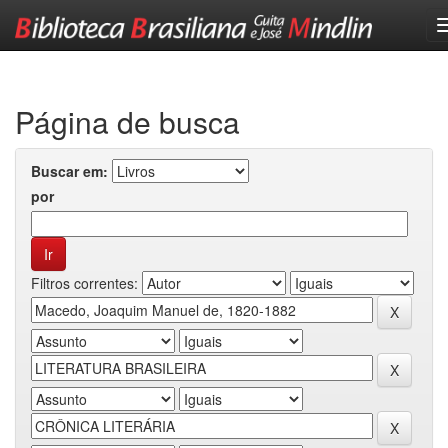
Skip
navigation
Página de busca
Buscar em:
por
Filtros correntes: