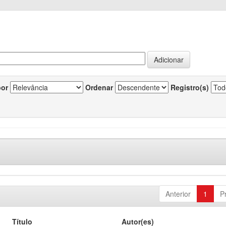
por
Ordenar
Registro(s)
Anterior
1
P
Título
Autor(es)