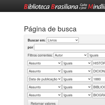
Skip
navigation
Página de busca
Buscar em:
por
Filtros correntes:
Retornar valores