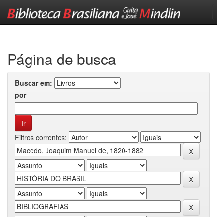
Skip
navigation
Página de busca
Buscar em:
por
Filtros correntes: