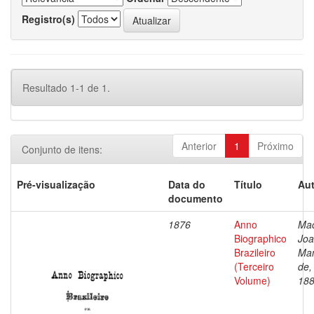
Registro(s)
Resultado 1-1 de 1.
Anterior
1
Próximo
Conjunto de itens:
Pré-visualização
Data do
Título
Aut
documento
1876
Anno
Ma
Biographico
Jo
Brazileiro
Ma
(Terceiro
de,
Volume)
18