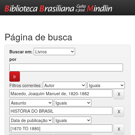
Skip
navigation
Página de busca
Buscar em:
por
Filtros correntes: