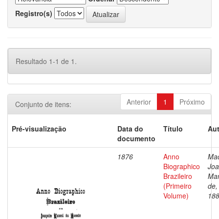
Registro(s)
Resultado 1-1 de 1.
Anterior
1
Próximo
Conjunto de itens:
Pré-visualização
Data do
Título
Aut
documento
1876
Anno
Ma
Biographico
Jo
Brazileiro
Ma
(Primeiro
de,
Volume)
18