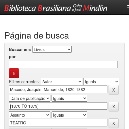
Skip
navigation
Página de busca
Buscar em:
por
Filtros correntes: