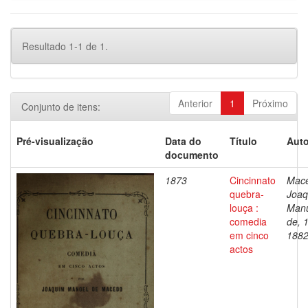
Resultado 1-1 de 1.
Anterior
1
Próximo
Conjunto de itens:
Pré-visualização
Data do
Título
Auto
documento
1873
Cincinnato
Mac
quebra-
Joaq
louça :
Man
comedia
de, 
em cinco
188
actos