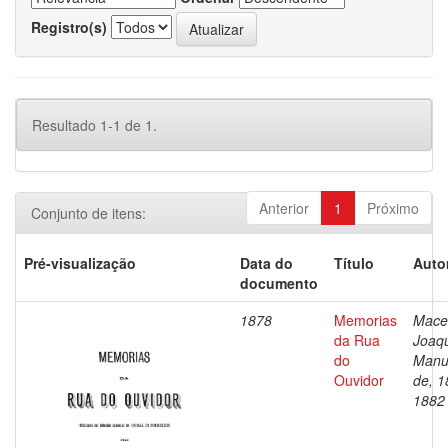
Registro(s)
Resultado 1-1 de 1.
Anterior
1
Próximo
Conjunto de itens:
Pré-visualização
Data do
Título
Auto
documento
1878
Memorias
Mace
da Rua
Joaq
do
Manu
Ouvidor
de, 1
1882