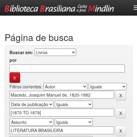
Skip
navigation
Página de busca
Buscar em:
por
Filtros correntes: