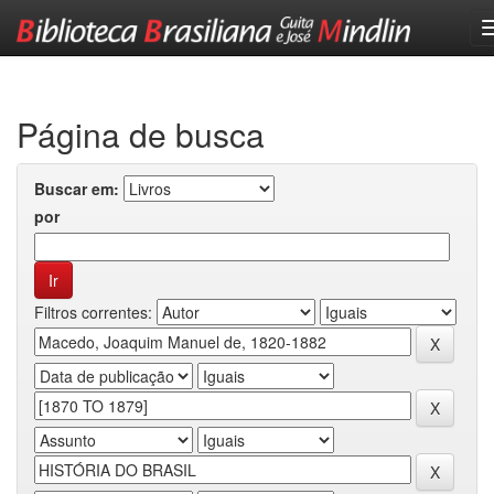
Skip
navigation
Página de busca
Buscar em:
por
Filtros correntes: