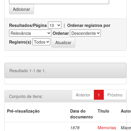
Resultados/Página
|
Ordenar registros por
Ordenar
Registro(s)
Resultado 1-1 de 1.
Anterior
1
Próximo
Conjunto de itens:
Pré-visualização
Data do
Título
Auto
documento
1878
Memorias
Mace