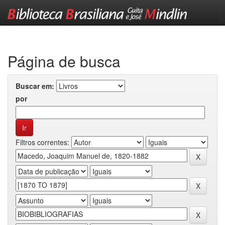
Skip
navigation
Página de busca
Buscar em:
por
Filtros correntes: