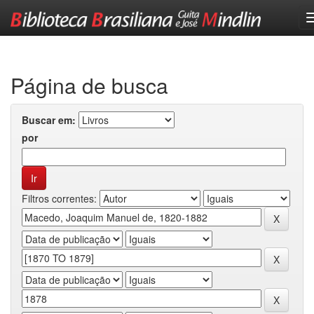
Skip
navigation
Página de busca
Buscar em:
por
Filtros correntes: