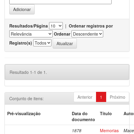
Resultados/Página
|
Ordenar registros por
Ordenar
Registro(s)
Resultado 1-1 de 1.
Anterior
1
Próximo
Conjunto de itens:
Pré-visualização
Data do
Título
Auto
documento
1878
Memorias
Mace