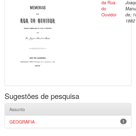
da Rua
Joaq
do
Manu
Ouvidor
de, 1
1882
Sugestões de pesquisa
Assunto
GEOGRAFIA
1