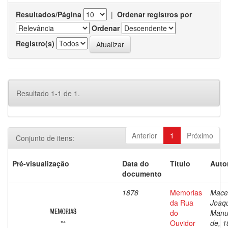
Resultados/Página
|
Ordenar registros por
Ordenar
Registro(s)
Resultado 1-1 de 1.
Anterior
1
Próximo
Conjunto de itens:
Pré-visualização
Data do
Título
Auto
documento
1878
Memorias
Mace
da Rua
Joaq
do
Manu
Ouvidor
de, 1