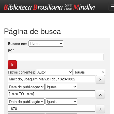
Skip
navigation
Página de busca
Buscar em:
por
Filtros correntes: