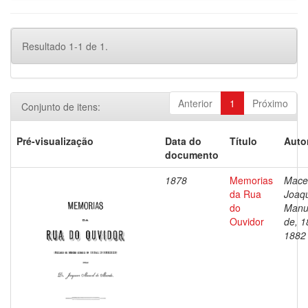
Resultado 1-1 de 1.
Anterior
1
Próximo
Conjunto de itens:
Pré-visualização
Data do
Título
Auto
documento
1878
Memorias
Mace
da Rua
Joaq
do
Manu
Ouvidor
de, 1
1882