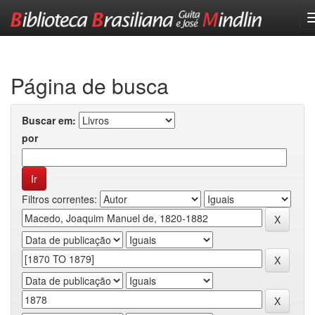
Skip
navigation
Página de busca
Buscar em:
por
Filtros correntes: