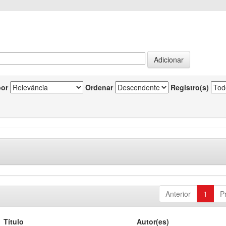
por
Ordenar
Registro(s)
Anterior
1
P
Título
Autor(es)