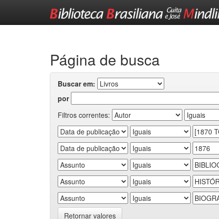
Skip
navigation
Página de busca
Buscar em:
por
Filtros correntes:
Retornar valores