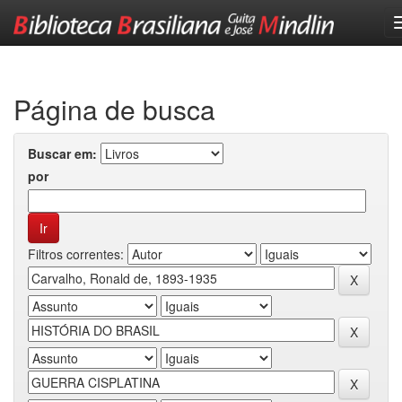
Skip
navigation
Página de busca
Buscar em:
por
Filtros correntes: