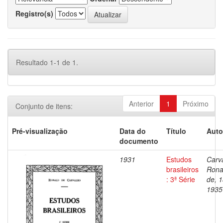
Registro(s)
Resultado 1-1 de 1.
Anterior
1
Próximo
Conjunto de itens:
Pré-visualização
Data do
Título
Auto
documento
1931
Estudos
Carv
brasileiros
Rona
: 3ª Série
de, 
1935