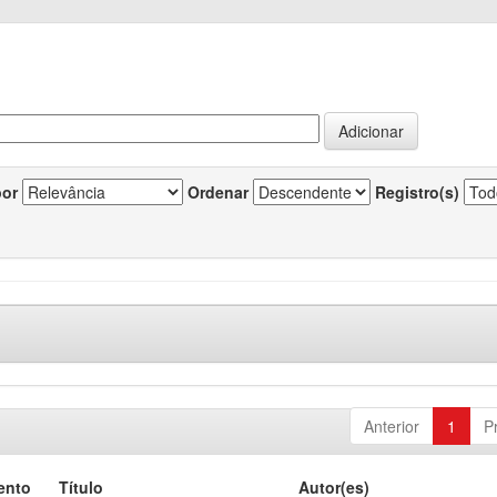
por
Ordenar
Registro(s)
Anterior
1
P
ento
Título
Autor(es)