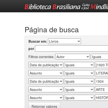
Skip
navigation
Página de busca
Buscar em:
por
Filtros correntes:
Retornar valores