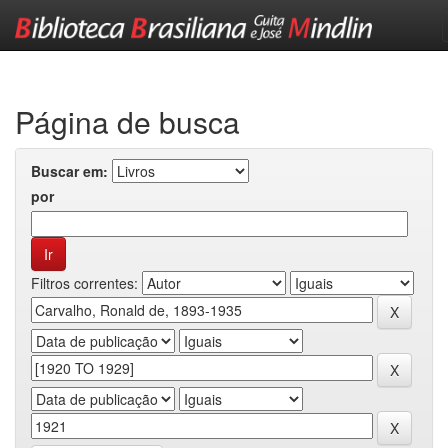
Skip
navigation
Página de busca
Buscar em:
por
Filtros correntes: