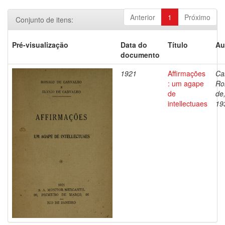
Anterior
1
Próximo
Conjunto de itens:
Pré-visualização
Data do
Título
Au
documento
1921
Affirmações
Ca
: um agape
Ro
de
de
intellectuaes
19