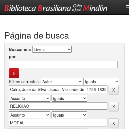
Skip
navigation
Página de busca
Buscar em:
por
Filtros correntes: