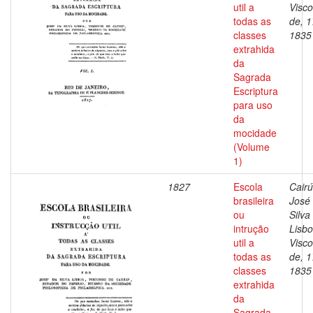
util a
Visc
todas as
de, 1
classes
1835
extrahida
da
Sagrada
Escriptura
para uso
da
mocidade
(Volume
1)
1827
Escola
Cairú
brasileira
José
ou
Silva
intrução
Lisbo
util a
Visc
todas as
de, 1
classes
1835
extrahida
da
Sagrada