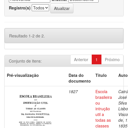
Registro(s)
Resultado 1-2 de 2.
Anterior
1
Próximo
Conjunto de itens:
Pré-visualização
Data do
Título
Auto
documento
1827
Escola
Cairú
brasileira
José
ou
Silva
intrução
Lisbo
util a
Visc
todas as
de, 1
classes
1835