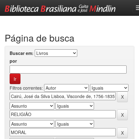
Skip
navigation
Página de busca
Buscar em:
por
Filtros correntes: