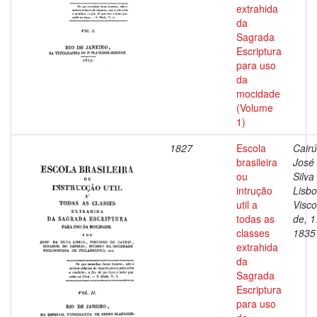
extrahida
da
Sagrada
Escriptura
para uso
da
mocidade
(Volume
1)
1827
Escola
Cairú
brasileira
José
ou
Silva
intrução
Lisbo
util a
Visc
todas as
de, 1
classes
1835
extrahida
da
Sagrada
Escriptura
para uso