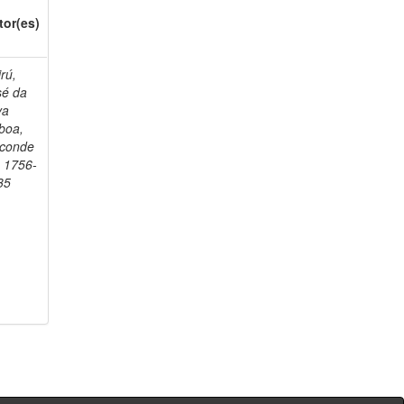
tor(es)
rú,
sé da
va
boa,
sconde
, 1756-
35