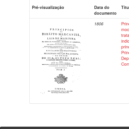
Pré-visualização
Data do
Títu
documento
1806
Prin
moci
trat
indi
prin
Prin
Depu
Com