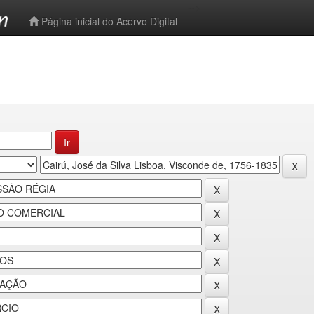
-->
Página inicial do Acervo Digital