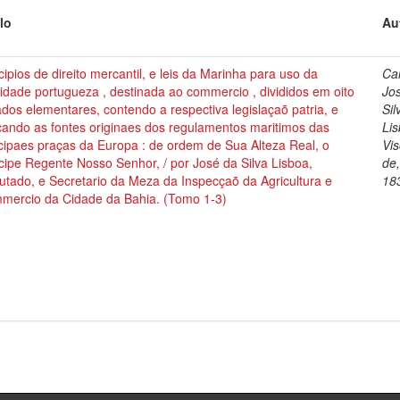
lo
Au
cipios de direito mercantil, e leis da Marinha para uso da
Cai
dade portugueza , destinada ao commercio , divididos em oito
Jo
ados elementares, contendo a respectiva legislaçaõ patria, e
Sil
cando as fontes originaes dos regulamentos maritimos das
Lis
cipaes praças da Europa : de ordem de Sua Alteza Real, o
Vi
cipe Regente Nosso Senhor, / por José da Silva Lisboa,
de
tado, e Secretario da Meza da Inspecçaõ da Agricultura e
18
mercio da Cidade da Bahia. (Tomo 1-3)