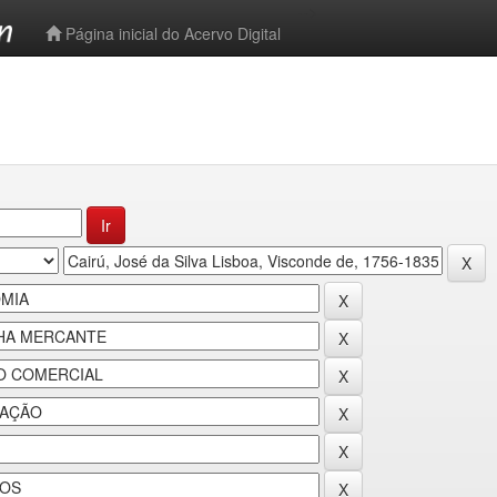
-->
Página inicial do Acervo Digital