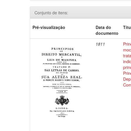
Conjunto de itens:
Pré-visualização
Data do
Títu
documento
1811
Prin
moci
trat
indi
prin
Prin
Depu
Com