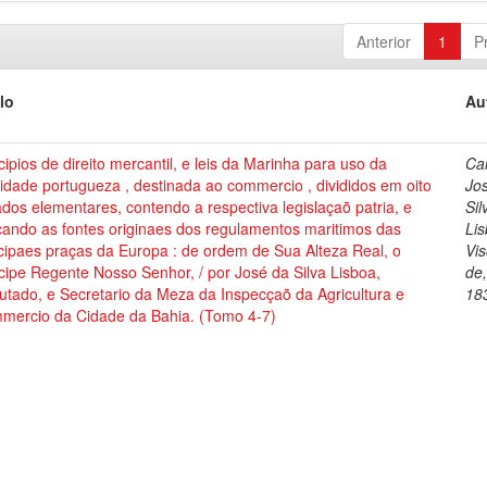
Anterior
1
P
lo
Au
cipios de direito mercantil, e leis da Marinha para uso da
Cai
dade portugueza , destinada ao commercio , divididos em oito
Jo
ados elementares, contendo a respectiva legislaçaõ patria, e
Sil
cando as fontes originaes dos regulamentos maritimos das
Lis
cipaes praças da Europa : de ordem de Sua Alteza Real, o
Vi
cipe Regente Nosso Senhor, / por José da Silva Lisboa,
de
tado, e Secretario da Meza da Inspecçaõ da Agricultura e
18
mercio da Cidade da Bahia. (Tomo 4-7)