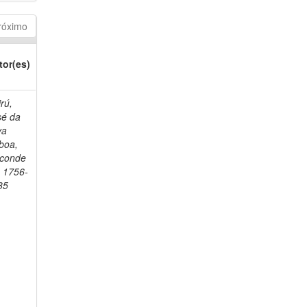
róximo
tor(es)
rú,
sé da
va
boa,
sconde
, 1756-
35