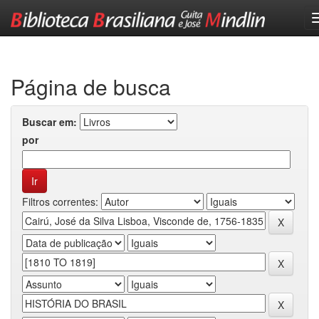
Skip
navigation
Página de busca
Buscar em:
por
Filtros correntes: