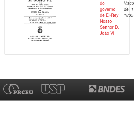
do
Visc
governo
de, 1
de El-Rey
1835
Nosso
Senhor D.
João VI