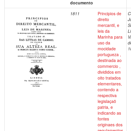
documento
1811
Principios de
C
direito
J
mercantil, e
S
leis da
L
Marinha para
V
uso da
d
mocidade
1
portugueza ,
destinada ao
commercio ,
divididos em
oito tratados
elementares,
contendo a
respectiva
legislaçaõ
patria, e
indicando as
fontes
originaes dos
regulamentos