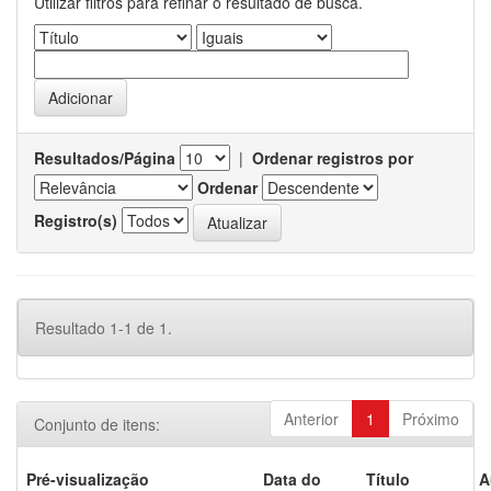
Utilizar filtros para refinar o resultado de busca.
Resultados/Página
|
Ordenar registros por
Ordenar
Registro(s)
Resultado 1-1 de 1.
Anterior
1
Próximo
Conjunto de itens:
Pré-visualização
Data do
Título
A