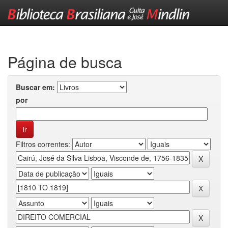
Skip
navigation
Página de busca
Buscar em:
por
Filtros correntes: