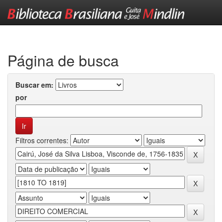
Skip
navigation
Página de busca
Buscar em:
por
Filtros correntes: