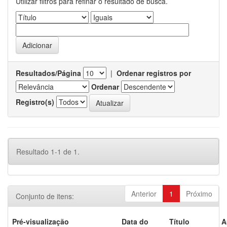
Utilizar filtros para refinar o resultado de busca.
Resultados/Página
|
Ordenar registros por
Ordenar
Registro(s)
Resultado 1-1 de 1.
Anterior
1
Próximo
Conjunto de itens:
Pré-visualização
Data do
Título
A