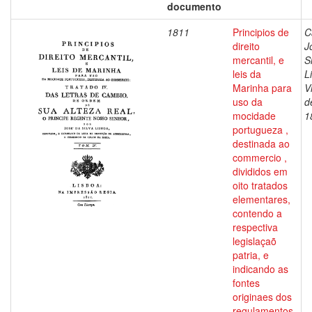
documento
1811
Principios de
C
direito
J
mercantil, e
S
leis da
L
Marinha para
V
uso da
d
mocidade
1
portugueza ,
destinada ao
commercio ,
divididos em
oito tratados
elementares,
contendo a
respectiva
legislaçaõ
patria, e
indicando as
fontes
originaes dos
regulamentos