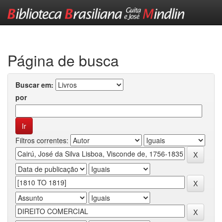
Skip
navigation
Página de busca
Buscar em:
por
Filtros correntes: