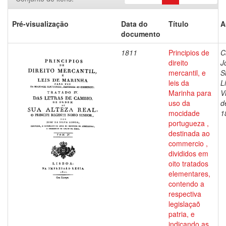
Pré-visualização
Data do
Título
A
documento
1811
Principios de
C
direito
J
mercantil, e
S
leis da
L
Marinha para
V
uso da
d
mocidade
1
portugueza ,
destinada ao
commercio ,
divididos em
oito tratados
elementares,
contendo a
respectiva
legislaçaõ
patria, e
indicando as