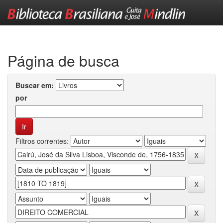
Skip
navigation
Página de busca
Buscar em:
por
Filtros correntes: