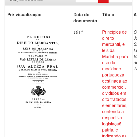
Pré-visualização
Data do
Título
A
documento
1811
Principios de
C
direito
J
mercantil, e
S
leis da
L
Marinha para
V
uso da
d
mocidade
1
portugueza ,
destinada ao
commercio ,
divididos em
oito tratados
elementares,
contendo a
respectiva
legislaçaõ
patria, e
indicando as