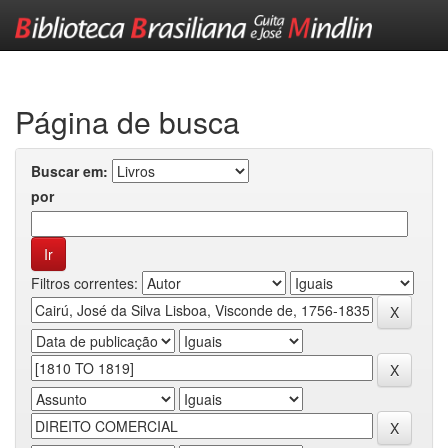
Skip
navigation
Página de busca
Buscar em:
por
Filtros correntes: