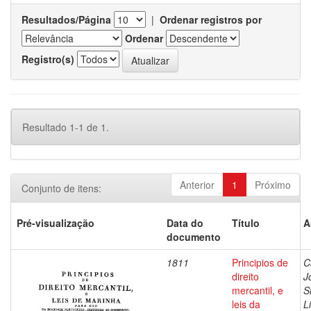
Resultados/Página
|
Ordenar registros por
Ordenar
Registro(s)
Resultado 1-1 de 1.
Anterior
1
Próximo
Conjunto de itens:
Pré-visualização
Data do
Título
A
documento
1811
Principios de
C
direito
J
mercantil, e
S
leis da
L