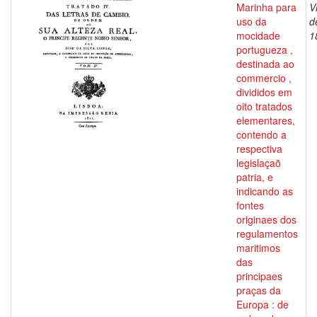
Marinha para
V
uso da
d
mocidade
1
portugueza ,
destinada ao
commercio ,
divididos em
oito tratados
elementares,
contendo a
respectiva
legislaçaõ
patria, e
indicando as
fontes
originaes dos
regulamentos
maritimos
das
principaes
praças da
Europa : de