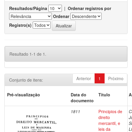
Resultados/Página
|
Ordenar registros por
Ordenar
Registro(s)
Resultado 1-1 de 1.
Anterior
1
Próximo
Conjunto de itens:
Pré-visualização
Data do
Título
A
documento
1811
Principios de
C
direito
J
mercantil, e
S
leis da
L