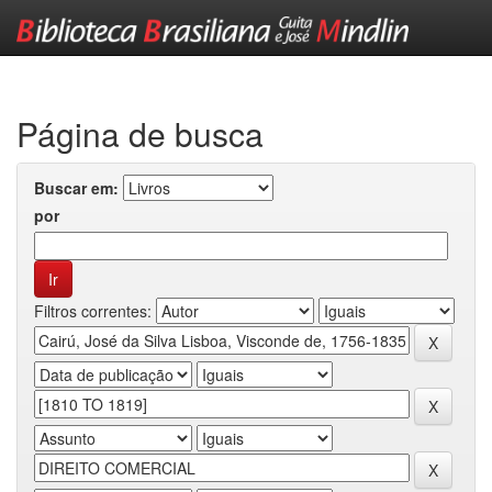
Skip
navigation
Página de busca
Buscar em:
por
Filtros correntes: