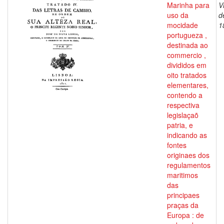
Marinha para
V
uso da
d
mocidade
1
portugueza ,
destinada ao
commercio ,
divididos em
oito tratados
elementares,
contendo a
respectiva
legislaçaõ
patria, e
indicando as
fontes
originaes dos
regulamentos
maritimos
das
principaes
praças da
Europa : de