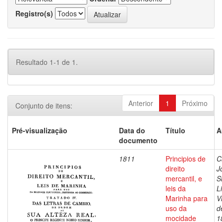
Registro(s)
Resultado 1-1 de 1.
Anterior
1
Próximo
Conjunto de itens:
Pré-visualização
Data do
Título
A
documento
1811
Principios de
C
direito
J
mercantil, e
S
leis da
L
Marinha para
V
uso da
d
mocidade
1