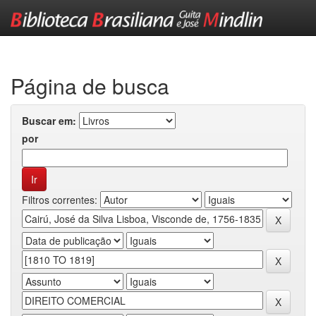
Skip
navigation
Página de busca
Buscar em:
por
Filtros correntes: