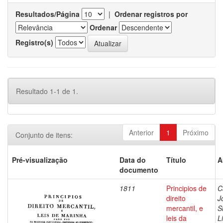
Resultados/Página
|
Ordenar registros por
Ordenar
Registro(s)
Resultado 1-1 de 1.
Anterior
1
Próximo
Conjunto de itens:
Pré-visualização
Data do
Título
A
documento
1811
Principios de
C
direito
J
mercantil, e
S
leis da
L