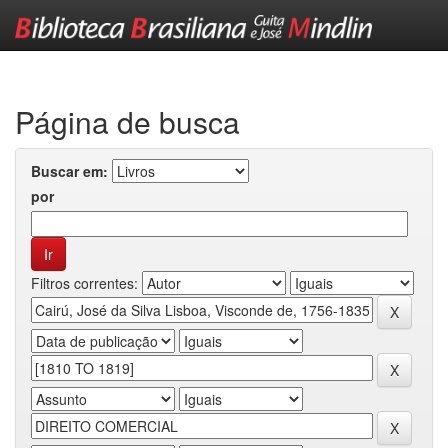
Skip
navigation
Página de busca
Buscar em:
por
Filtros correntes: