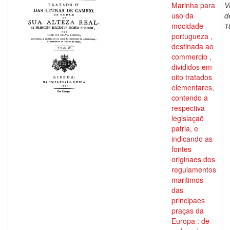
Marinha para
V
uso da
d
mocidade
1
portugueza ,
destinada ao
commercio ,
divididos em
oito tratados
elementares,
contendo a
respectiva
legislaçaõ
patria, e
indicando as
fontes
originaes dos
regulamentos
maritimos
das
principaes
praças da
Europa : de