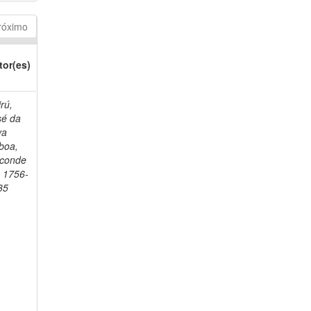
róximo
tor(es)
rú,
sé da
va
boa,
sconde
, 1756-
35