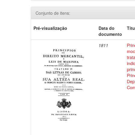
Conjunto de itens:
Pré-visualização
Data do
Títu
documento
1811
Prin
moci
trat
indi
prin
Prin
Depu
Com