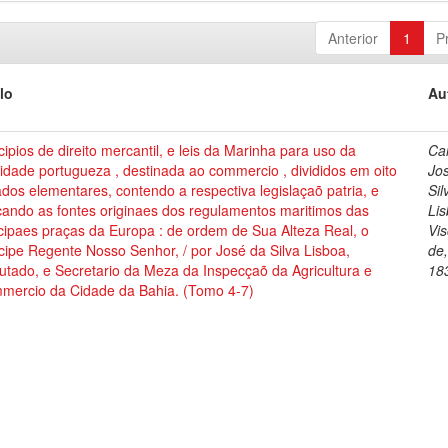
Anterior
1
P
lo
Au
cipios de direito mercantil, e leis da Marinha para uso da
Cai
dade portugueza , destinada ao commercio , divididos em oito
Jo
ados elementares, contendo a respectiva legislaçaõ patria, e
Sil
cando as fontes originaes dos regulamentos maritimos das
Lis
cipaes praças da Europa : de ordem de Sua Alteza Real, o
Vi
cipe Regente Nosso Senhor, / por José da Silva Lisboa,
de
tado, e Secretario da Meza da Inspecçaõ da Agricultura e
18
mercio da Cidade da Bahia. (Tomo 4-7)