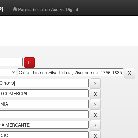
-->
Página inicial do Acervo Digital