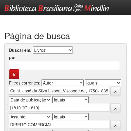
Skip
navigation
Página de busca
Buscar em:
por
Filtros correntes: