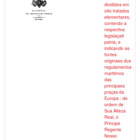
divididos em
oito tratados
elementares,
contendo a
respectiva
legislaçaõ
patria, e
indicando as
fontes
originaes dos
regulamentos
maritimos
das
principaes
praças da
Europa : de
ordem de
Sua Alteza
Real, o
Principe
Regente
Nosso