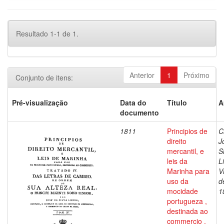
Resultado 1-1 de 1.
Anterior
1
Próximo
Conjunto de itens:
Pré-visualização
Data do
Título
A
documento
1811
Principios de
C
direito
J
mercantil, e
S
leis da
L
Marinha para
V
uso da
d
mocidade
1
portugueza ,
destinada ao
commercio ,