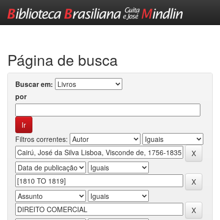
Skip
navigation
Página de busca
Buscar em:
por
Filtros correntes: