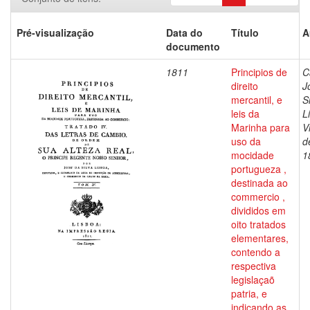
Pré-visualização
Data do
Título
A
documento
1811
Principios de
C
direito
J
mercantil, e
S
leis da
L
Marinha para
V
uso da
d
mocidade
1
portugueza ,
destinada ao
commercio ,
divididos em
oito tratados
elementares,
contendo a
respectiva
legislaçaõ
patria, e
indicando as