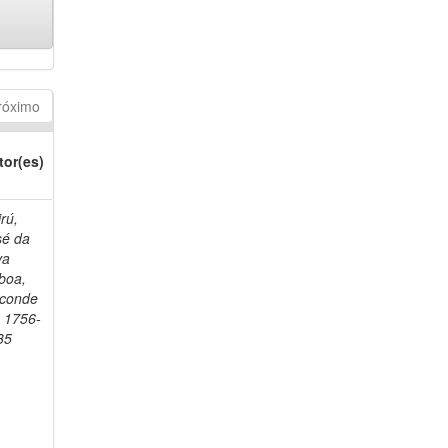
róximo
tor(es)
rú,
sé da
va
boa,
sconde
, 1756-
35