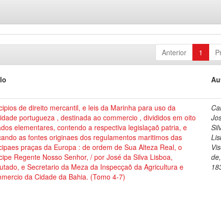
Anterior
1
P
lo
Au
cipios de direito mercantil, e leis da Marinha para uso da
Cai
dade portugueza , destinada ao commercio , divididos em oito
Jo
ados elementares, contendo a respectiva legislaçaõ patria, e
Sil
cando as fontes originaes dos regulamentos maritimos das
Lis
cipaes praças da Europa : de ordem de Sua Alteza Real, o
Vi
cipe Regente Nosso Senhor, / por José da Silva Lisboa,
de
tado, e Secretario da Meza da Inspecçaõ da Agricultura e
18
mercio da Cidade da Bahia. (Tomo 4-7)