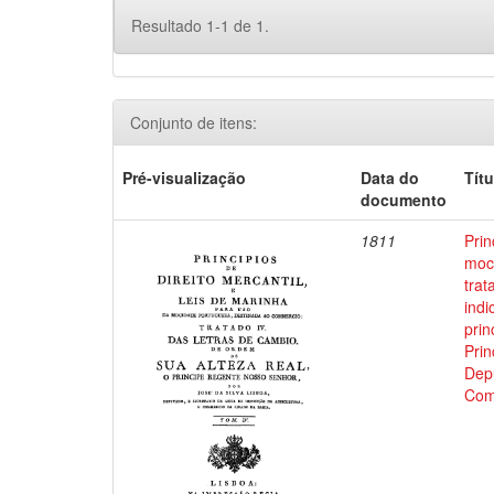
Resultado 1-1 de 1.
Conjunto de itens:
Pré-visualização
Data do
Títu
documento
1811
Prin
moci
trat
indi
prin
Prin
Depu
Com