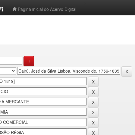
-->
Página inicial do Acervo Digital