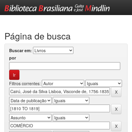
Skip
navigation
Página de busca
Buscar em:
por
Filtros correntes: