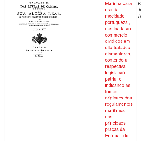
Marinha para
V
uso da
d
mocidade
1
portugueza ,
destinada ao
commercio ,
divididos em
oito tratados
elementares,
contendo a
respectiva
legislaçaõ
patria, e
indicando as
fontes
originaes dos
regulamentos
maritimos
das
principaes
praças da
Europa : de