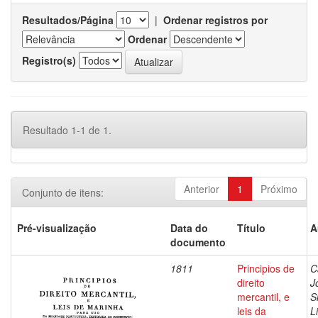
Resultados/Página
|
Ordenar registros por
Ordenar
Registro(s)
Resultado 1-1 de 1.
Anterior
1
Próximo
Conjunto de itens:
Pré-visualização
Data do
Título
A
documento
1811
Principios de
C
direito
J
mercantil, e
S
leis da
L