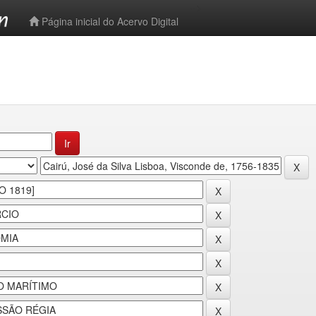
-->
Página inicial do Acervo Digital