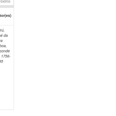
róximo
tor(es)
rú,
sé da
va
boa,
sconde
, 1756-
35