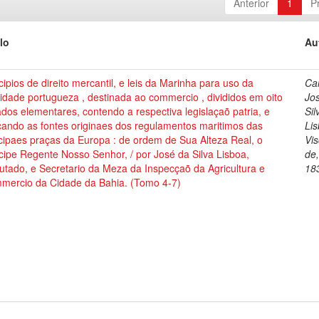
Anterior
1
P
lo
Au
cipios de direito mercantil, e leis da Marinha para uso da
Cai
dade portugueza , destinada ao commercio , divididos em oito
Jo
ados elementares, contendo a respectiva legislaçaõ patria, e
Sil
cando as fontes originaes dos regulamentos maritimos das
Lis
cipaes praças da Europa : de ordem de Sua Alteza Real, o
Vi
cipe Regente Nosso Senhor, / por José da Silva Lisboa,
de
tado, e Secretario da Meza da Inspecçaõ da Agricultura e
18
mercio da Cidade da Bahia. (Tomo 4-7)