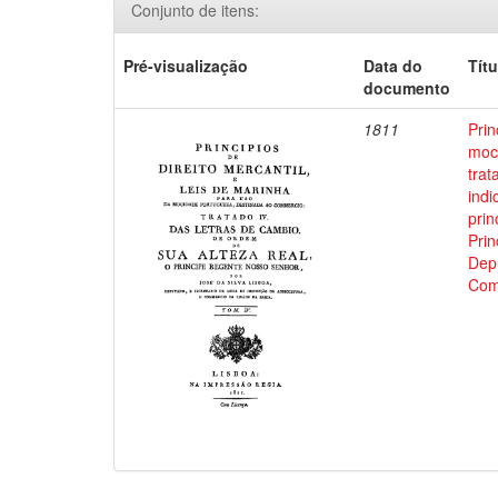
Conjunto de itens:
Pré-visualização
Data do
Títu
documento
1811
Prin
moci
trat
indi
prin
Prin
Depu
Com