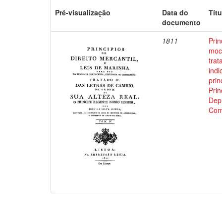
Pré-visualização
Data do
Títu
documento
1811
Prin
moci
trat
indi
prin
Prin
Depu
Com