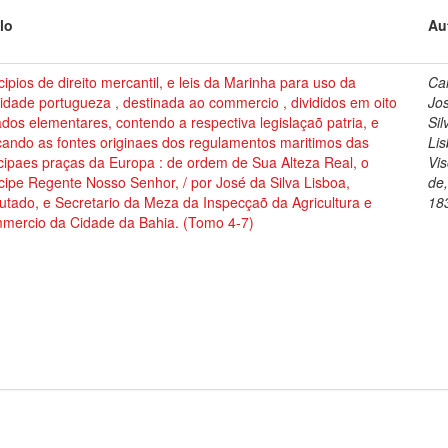
lo
Au
cipios de direito mercantil, e leis da Marinha para uso da
Cai
dade portugueza , destinada ao commercio , divididos em oito
Jo
ados elementares, contendo a respectiva legislaçaõ patria, e
Sil
cando as fontes originaes dos regulamentos maritimos das
Lis
cipaes praças da Europa : de ordem de Sua Alteza Real, o
Vi
cipe Regente Nosso Senhor, / por José da Silva Lisboa,
de
tado, e Secretario da Meza da Inspecçaõ da Agricultura e
18
mercio da Cidade da Bahia. (Tomo 4-7)