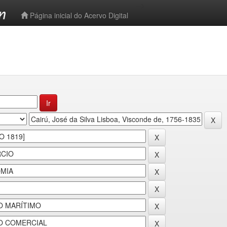
-->
Página inicial do Acervo Digital