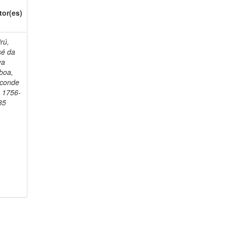
tor(es)
rú,
sé da
va
boa,
sconde
, 1756-
35