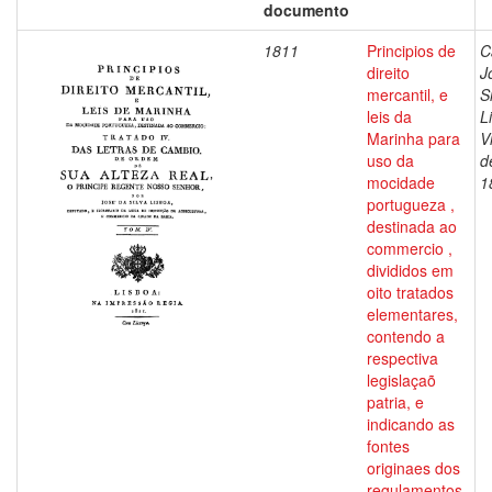
documento
1811
Principios de
C
direito
J
mercantil, e
S
leis da
L
Marinha para
V
uso da
d
mocidade
1
portugueza ,
destinada ao
commercio ,
divididos em
oito tratados
elementares,
contendo a
respectiva
legislaçaõ
patria, e
indicando as
fontes
originaes dos
regulamentos