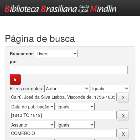
Skip
navigation
Página de busca
Buscar em:
por
Filtros correntes: