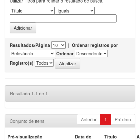
Utilizar filtros para refinar o resultado de busca.
Resultados/Página
|
Ordenar registros por
Ordenar
Registro(s)
Resultado 1-1 de 1.
Anterior
1
Próximo
Conjunto de itens:
Pré-visualização
Data do
Título
A