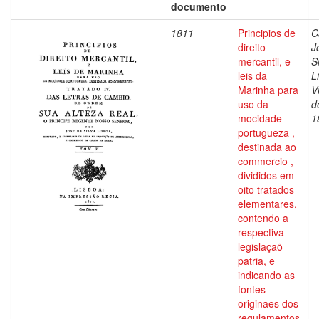
documento
1811
Principios de
C
direito
J
mercantil, e
S
leis da
L
Marinha para
V
uso da
d
mocidade
1
portugueza ,
destinada ao
commercio ,
divididos em
oito tratados
elementares,
contendo a
respectiva
legislaçaõ
patria, e
indicando as
fontes
originaes dos
regulamentos