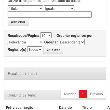
Utilizar filtros para refinar o resultado de busca.
Resultados/Página
|
Ordenar registros por
Ordenar
Registro(s)
Resultado 1-1 de 1.
Anterior
1
Próximo
Conjunto de itens:
Pré-visualização
Data do
Título
A