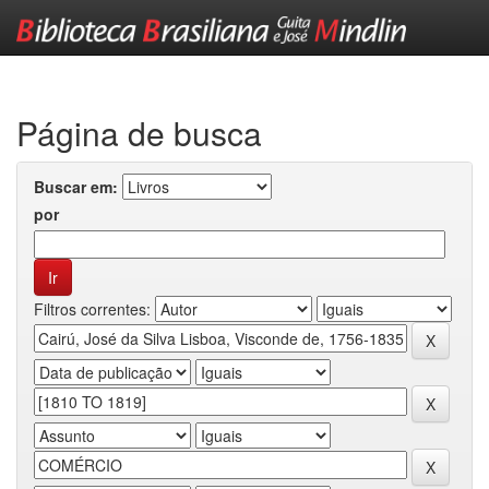
Skip
navigation
Página de busca
Buscar em:
por
Filtros correntes: